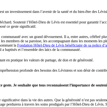
est un investissement dans l’avenir de la santé et du bien-être des Lévis
Béchard. Soutenir l’Hôtel-Dieu de Lévis est essentiel pour garantir l’acc
sé ce geste significatif.
sa communauté avec un grand dévouement. Il a, entre autres, célébré plus
 les membres de sa paroisse, les accompagnant dans les moments les plus 
n nommant la
Fondation Hôtel-Dieu de Lévis bénéficiaire de sa police d’
il a baptisés et l’ensemble des laïcs de la communauté.
ant en pratique les valeurs de partage, de don et de générosité.
préhension profonde des besoins des Lévisiens et son désir de contribu
e geste. Je souhaite que tous reconnaissent l’importance de soutenir 
 significative dans la vie des autres. Que la générosité n’est pas seul
tage perdurera à travers les soins prodigués par l’Hôtel-Dieu de Lévis