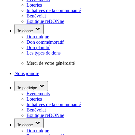
Loteries
Initiatives de la communauté
Bénévolat
Boutique reDONne
Je donne
Don unique
Don commémoratif
Don planifié
Les types de dons
Merci de votre générosité
Nous joindre
Je participe
Événements
Loteries
Initiatives de la communauté
Bénévolat
Boutique reDONne
Je donne
Don unique