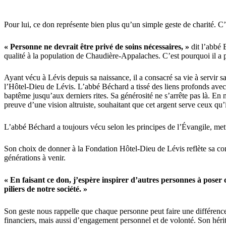
Pour lui, ce don représente bien plus qu’un simple geste de charité. C’
« Personne ne devrait être privé de soins nécessaires, »
dit l’abbé 
qualité à la population de Chaudière-Appalaches. C’est pourquoi il a po
Ayant vécu à Lévis depuis sa naissance, il a consacré sa vie à servir 
l’Hôtel-Dieu de Lévis. L’abbé Béchard a tissé des liens profonds avec
baptême jusqu’aux derniers rites. Sa générosité ne s’arrête pas là. E
preuve d’une vision altruiste, souhaitant que cet argent serve ceux qu’
L’abbé Béchard a toujours vécu selon les principes de l’Évangile, mett
Son choix de donner à la Fondation Hôtel-Dieu de Lévis reflète sa com
générations à venir.
« En faisant ce don, j’espère inspirer d’autres personnes à poser c
piliers de notre société. »
Son geste nous rappelle que chaque personne peut faire une différence
financiers, mais aussi d’engagement personnel et de volonté. Son héri