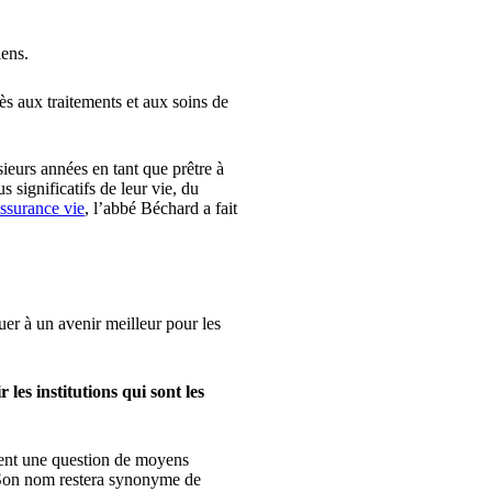
iens.
ès aux traitements et aux soins de
ieurs années en tant que prêtre à
significatifs de leur vie, du
assurance vie
, l’abbé Béchard a fait
er à un avenir meilleur pour les
les institutions qui sont les
ement une question de moyens
. Son nom restera synonyme de