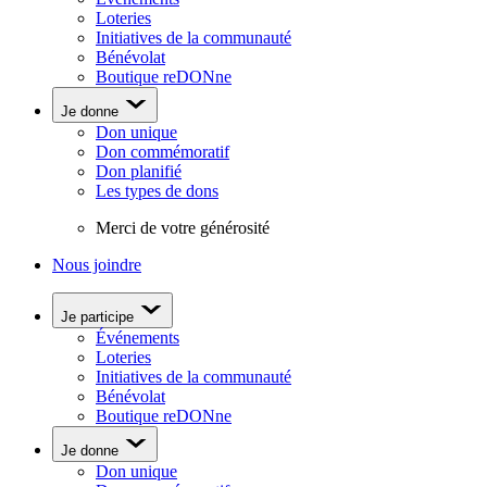
Loteries
Initiatives de la communauté
Bénévolat
Boutique reDONne
Je donne
Don unique
Don commémoratif
Don planifié
Les types de dons
Merci de votre générosité
Nous joindre
Je participe
Événements
Loteries
Initiatives de la communauté
Bénévolat
Boutique reDONne
Je donne
Don unique