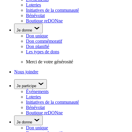
Loteries
Initiatives de la communauté
Bénévolat
Boutique reDONne
Je donne
Don unique
Don commémoratif
Don planifié
Les types de dons
Merci de votre générosité
Nous joindre
Je participe
Événements
Loteries
Initiatives de la communauté
Bénévolat
Boutique reDONne
Je donne
Don unique