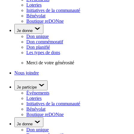
Loteries
Initiatives de la communauté
Bénévolat
Boutique reDONne
Je donne
Don unique
Don commémoratif
Don planifié
Les types de dons
Merci de votre générosité
Nous joindre
Je participe
Événements
Loteries
Initiatives de la communauté
Bénévolat
Boutique reDONne
Je donne
Don unique